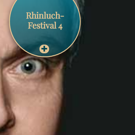
Rhinluch-
Festival 4
✚