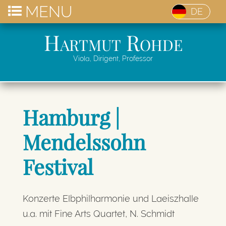
MENU
DE
Hartmut Rohde
Viola, Dirigent, Professor
Hamburg |
Mendelssohn
Festival
Konzerte Elbphilharmonie und Laeiszhalle
u.a. mit Fine Arts Quartet, N. Schmidt