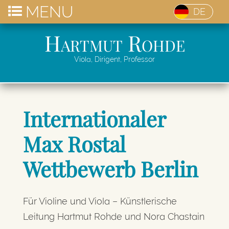
MENU
DE
Hartmut Rohde
Viola, Dirigent, Professor
Internationaler
Max Rostal
Wettbewerb Berlin
Für Violine und Viola – Künstlerische
Leitung Hartmut Rohde und Nora Chastain