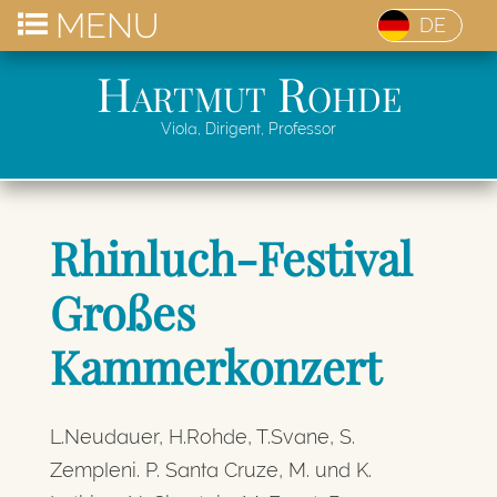
MENU
DE
Hartmut Rohde
Viola, Dirigent, Professor
Rhinluch-Festival
Großes
Kammerkonzert
L.Neudauer, H.Rohde, T.Svane, S.
Zempleni. P. Santa Cruze, M. und K.