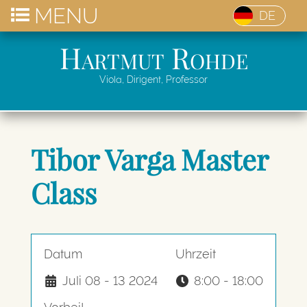
MENU
DE
Hartmut Rohde
Viola, Dirigent, Professor
Tibor Varga Master
Class
Datum
Uhrzeit
Juli 08 - 13 2024
8:00 - 18:00