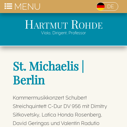
MENU
DE
Hartmut Rohde
Viola, Dirigent, Professor
St. Michaelis |
Berlin
Kammermusikkonzert Schubert
Streichquintett C-Dur DV 956 mit Dimitry
Sitkovetsky, Latica Honda Rosenberg,
David Geringas und Valentin Radutio