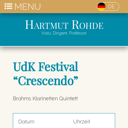
MENU
DE
Hartmut Rohde
Viola, Dirigent, Professor
UdK Festival
“Crescendo”
Brahms Klarinetten Quintett
Datum
Uhrzeit