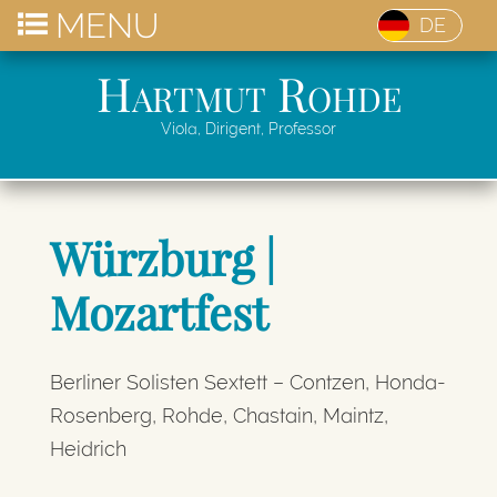
MENU
DE
Hartmut Rohde
Viola, Dirigent, Professor
Würzburg |
Mozartfest
Berliner Solisten Sextett – Contzen, Honda-
Rosenberg, Rohde, Chastain, Maintz,
Heidrich