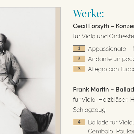
Werke:
Cecil Forsyth – Konze
für Viola und Orcheste
Appassionato –
1
Andante un poc
2
Allegro con fuoc
3
Frank Martin – Balla
für Viola, Holzbläser
Schlagzeug
Ballade für Viola
4
Cembalo, Pauke