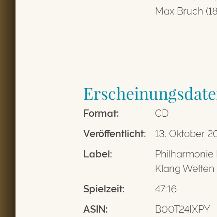
Max Bruch (1
Erscheinungsdate
Format:
CD
Veröffent­licht:
13. Oktober 2
Label:
Philharmonie
Klang Welten
Spielzeit:
47:16
ASIN:
B00T24IXPY