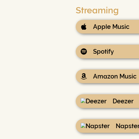
Streaming
Apple Music
Spotify
Amazon Music
Deezer
Napste