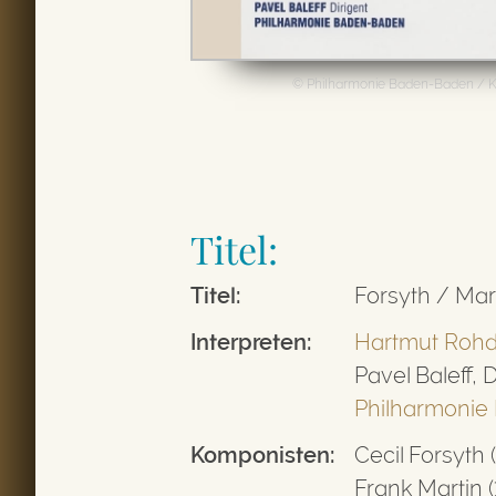
© Philharmonie Baden-Baden / K
Titel:
Titel:
Forsyth / Mar
Inter­preten:
Hartmut Roh
Pavel Baleff, D
Philharmonie
Kompo­nisten:
Cecil Forsyth 
Frank Martin 