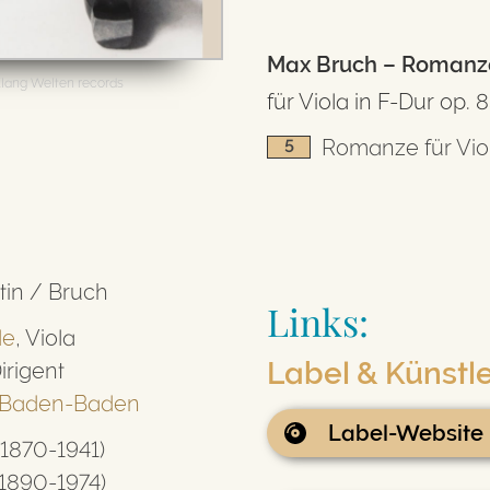
Max Bruch – Romanz
lang Welten records
für Viola in F-Dur op. 
Romanze für Vio
5
tin / Bruch
Links:
de
, Viola
Label & Künstl
irigent
 Baden-Baden
Label-Website
(1870-1941)
(1890-1974)