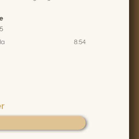
e
85
la
8:54
er