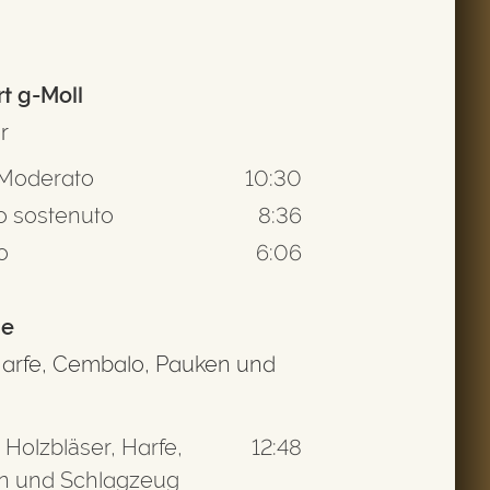
rt g-Moll
r
 Moderato
10:30
o sostenuto
8:36
o
6:06
de
, Harfe, Cembalo, Pauken und
, Holzbläser, Harfe,
12:48
n und Schlagzeug