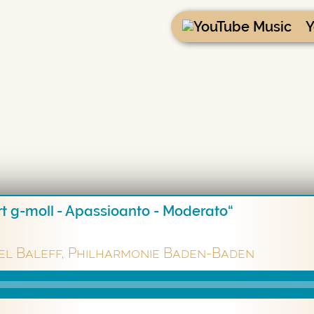
Y
rt g-moll - Apassioanto - Moderato“
h
el Baleff, Philharmonie Baden-Baden