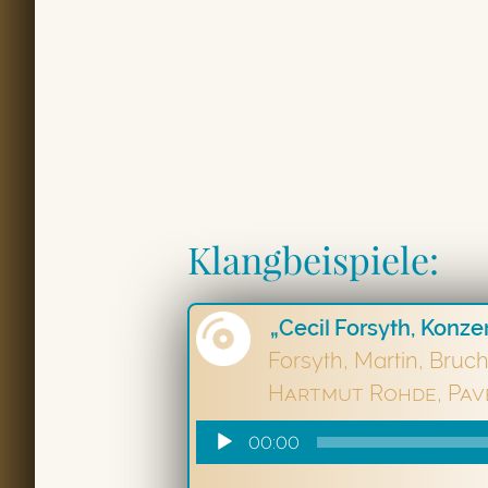
Klangbeispiele:
„Cecil Forsyth, Konze
Forsyth, Martin, Bruc
Hartmut Rohde, Pav
Audio-
00:00
Player