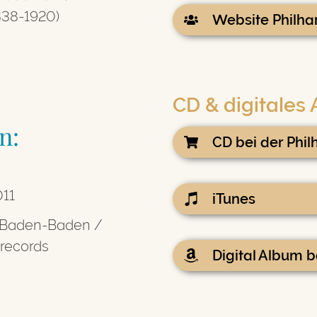
838-1920)
Website Philh
CD & digitales
n:
CD bei der Ph
011
iTunes
 Baden-Baden /
 records
Digital Album 